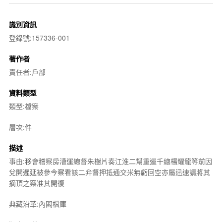
識別資訊
登錄號:157336-001
著作者
責任者:戶部
資料類型
類型:檔案
層次:件
描述
事由:移會稽察房漕運總督朱樹片奏江淮二幫重運千總楊耀龍等前因
兌開遲延被參今察看該二弁督押抵通交米無虧回空亦屬迅速請將其
摘頂之案准其開復
典藏沿革:內閣檔庫