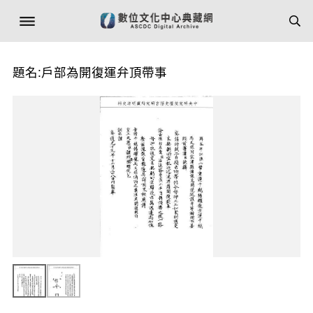
題名:戶部為開復運弁頂帶事