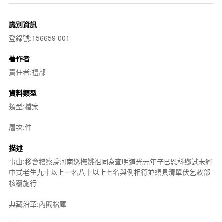
識別資訊
登錄號:156659-001
著作者
責任者:禮部
資料類型
類型:檔案
層次:件
描述
事由:移會稽察房河南巡撫姚祖同為查明道光元年辛巳恩科鄉試未經
中式老生九十以上一名八十以上七名與例相符並繕具清單伏乞敕部
核覆施行
典藏沿革:內閣檔庫