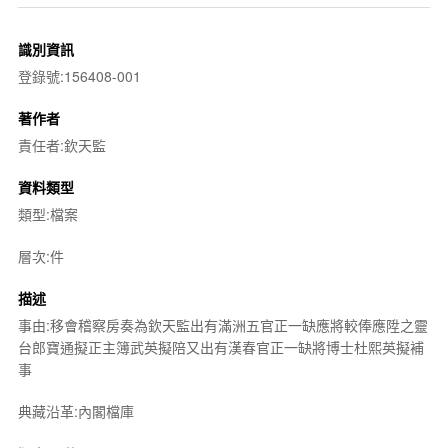
識別資訊
登錄號:156408-001
著作者
責任者:欽天監
資料類型
類型:檔案
層次:件
描述
事由:移會稽察房奏為欽天監出有滿洲五官正一缺應將較俸應陞之靈
台郎寶通擬正主簿武英擬陪又出有漢春官正一缺將博士杜熙英擬補
事
典藏沿革:內閣檔庫