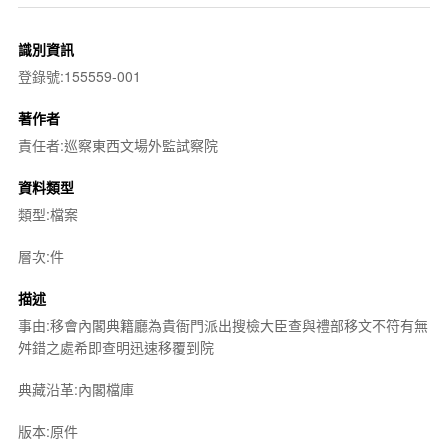
識別資訊
登錄號:155559-001
著作者
責任者:巡察東西文場外監試察院
資料類型
類型:檔案
層次:件
描述
事由:移會內閣典籍廳為貴衙門派出搜檢大臣查與禮部移文不符有無
舛錯之處希即查明迅速移覆到院
典藏沿革:內閣檔庫
版本:原件