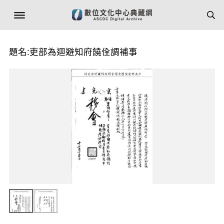
題名:吏部為迴避知府饒佺調補事