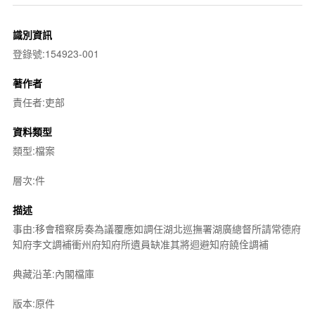
識別資訊
登錄號:154923-001
著作者
責任者:吏部
資料類型
類型:檔案
層次:件
描述
事由:移會稽察房奏為議覆應如調任湖北巡撫署湖廣總督所請常德府
知府李文調補衝州府知府所遺員缺准其將迴避知府饒佺調補
典藏沿革:內閣檔庫
版本:原件