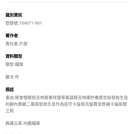
識別資訊
登錄號:154071-001
著作者
責任者:戶部
資料類型
類型:檔案
層次:件
描述
事由:移會稽察房吉林將軍祥康等奏請將吉林庫貯備賞京旂發商生息
利銀內賞銀二萬兩發商生息作為巡守卡倫官兵盤費並修補卡倫房間
之用
典藏沿革:內閣檔庫