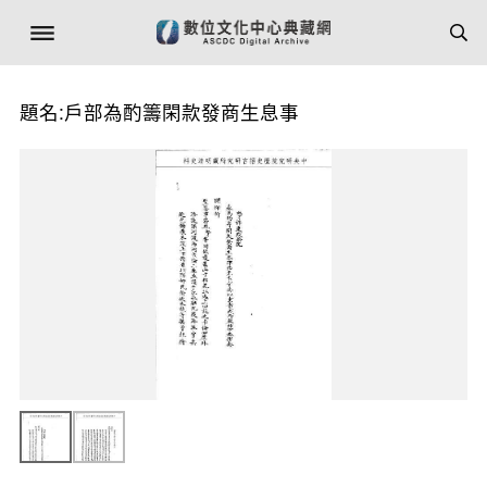
題名:戶部為酌籌閑款發商生息事