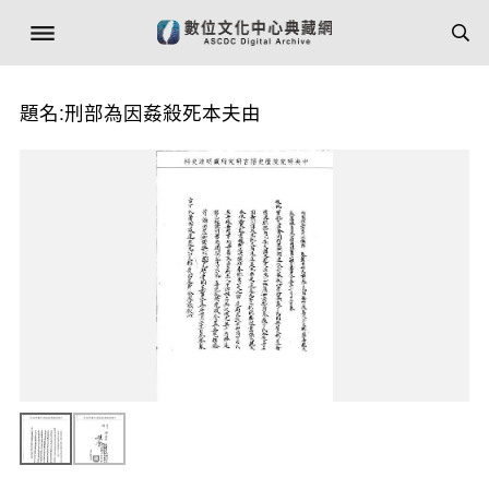
題名:刑部為因姦殺死本夫由