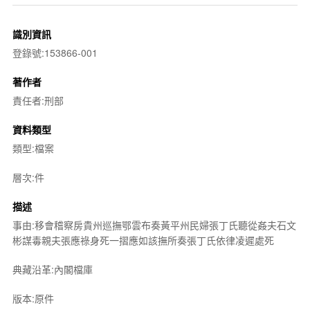
識別資訊
登錄號:153866-001
著作者
責任者:刑部
資料類型
類型:檔案
層次:件
描述
事由:移會稽察房貴州巡撫鄂雲布奏黃平州民婦張丁氏聽從姦夫石文
彬謀毒親夫張應祿身死一摺應如該撫所奏張丁氏依律凌遲處死
典藏沿革:內閣檔庫
版本:原件