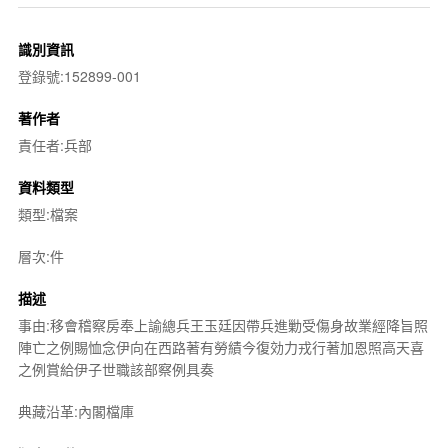
識別資訊
登錄號:152899-001
著作者
責任者:兵部
資料類型
類型:檔案
層次:件
描述
事由:移會稽察房奉上諭總兵王玉廷因帶兵進勦受傷身故業經降旨照
陣亡之例賜恤念伊向在西路著有勞績今復効力戎行著加恩照高天喜
之例賞給伊子世職該部察例具奏
典藏沿革:內閣檔庫