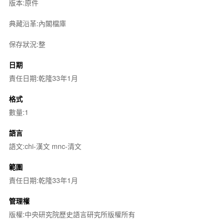
版本:原件
典藏沿革:內閣檔庫
保存狀況:整
日期
責任日期:乾隆33年1月
格式
數量:1
語言
語文:chi-漢文 mnc-清文
範圍
責任日期:乾隆33年1月
管理權
版權:中央研究院歷史語言研究所版權所有