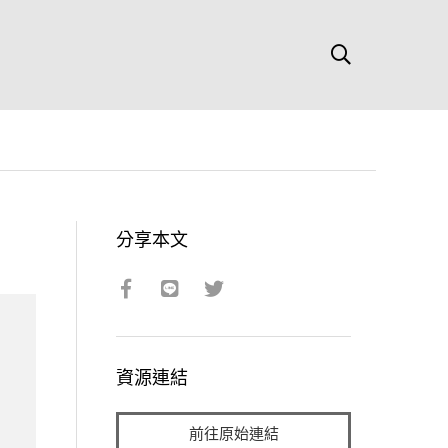
分享本文
資源連結
前往原始連結