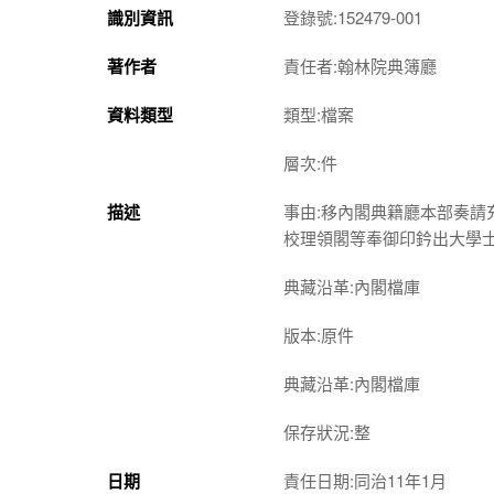
識別資訊
登錄號:152479-001
著作者
責任者:翰林院典簿廳
資料類型
類型:檔案
層次:件
描述
事由:移內閣典籍廳本部奏
校理領閣等奉御印鈐出大學
典藏沿革:內閣檔庫
版本:原件
典藏沿革:內閣檔庫
保存狀況:整
日期
責任日期:同治11年1月