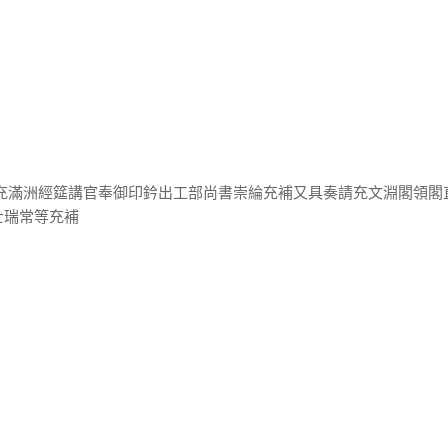
請充滿洲經筵講官奉御印鈐出工部尚書崇綸充補又具奏請充文淵閣領閣
士瑞常等充補