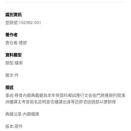
識別資訊
登錄號:152362-001
著作者
責任者:禮部
資料類型
類型:檔案
層次:件
描述
事由:移會內閣典籍廳為本年癸酉科鄉試應行文各衙門將應開列閱滿
洲繙譯主考官銜名註明是否繙譯出身等迅即咨送過部以便辦理
典藏沿革:內閣檔庫
版本:原件