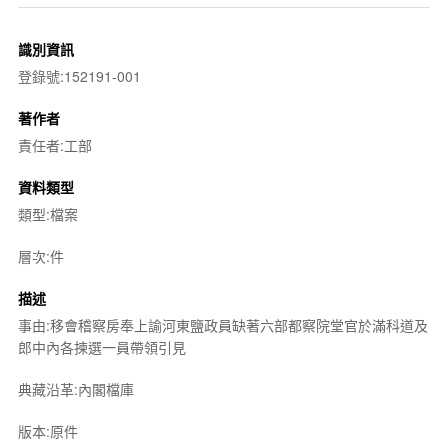
識別資訊
登錄號:152191-001
著作者
責任者:工部
資料類型
類型:檔案
層次:件
描述
事由:移會稽察房奉上諭河東鹽政員缺著六部都察院堂官於滿科道及
郎中內各揀選一員帶領引見
典藏沿革:內閣檔庫
版本:原件