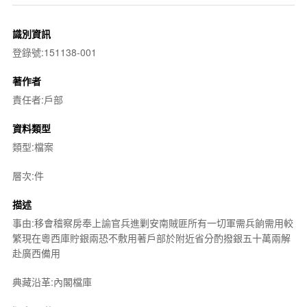
識別資訊
登錄號:151138-001
著作者
責任者:戶部
資料類型
類型:檔案
層次:件
描述
事由:移會稽察房奉上諭官兵進剿安南賊匪所有一切軍需兵餉需用較
繁現在粵西庫貯銀兩恐不敷用著戶部於附近省分酌撥銀五十萬兩解
赴廣西備用
典藏沿革:內閣檔庫