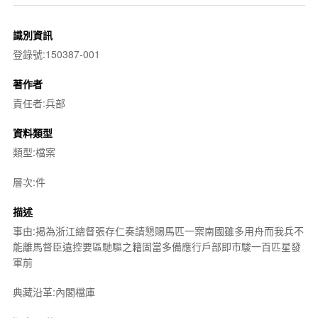
識別資訊
登錄號:150387-001
著作者
責任者:兵部
資料類型
類型:檔案
層次:件
描述
事由:揭為浙江總督張存仁奏請懇賜馬匹一案南國雖多用舟而我兵不
能離馬督臣遠控要區馳驅之籍固當多備應行戶部即市駿一百匹星發
軍前
典藏沿革:內閣檔庫