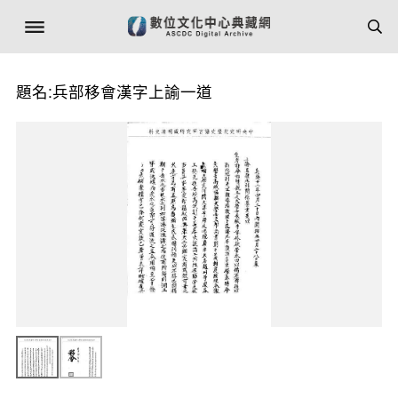
題名:兵部移會漢字上諭一道