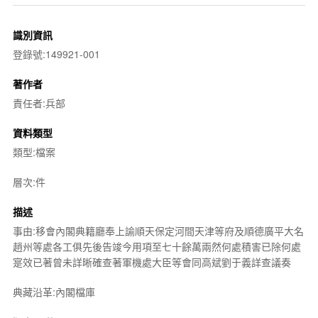
識別資訊
登錄號:149921-001
著作者
責任者:兵部
資料類型
類型:檔案
層次:件
描述
事由:移會內閣典籍廳奉上諭順天保定河間天津等府及順德廣平大名
趙州等處各工俱先後告竣今用項至七十餘萬兩然何處積害已除何處
寔效已著曾未詳晰確查著軍機處大臣等會同高斌劉于義詳查議奏
典藏沿革:內閣檔庫