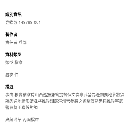
識別資訊
登錄號:149769-001
著作者
責任者:兵部
資料類型
類型:檔案
層次:件
描述
事由:移會稽察房山西巡撫兼管提督恒文奏寧武營為邊關要地參將須
熟悉邊地情形請准將推陞湖廣澧州營參將之遊擊傅勒黑與推陞寧武
營參將王聯綬對調
典藏沿革:內閣檔庫