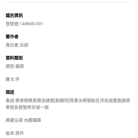
識別資訊
登錄號:149669-001
著作者
責任者:兵部
資料類型
類型:檔案
層次:件
描述
事由:移會稽察房閩浙總督[劉韻珂]等奏水師營船在洋攻盜遭風損壞
業經各營墊修完竣一摺
典藏沿革:內閣檔庫
版本:原件