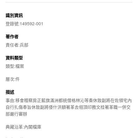
識別資訊
登錄號:149592-001
著作者
責任者:兵部
資料類型
類型:檔案
層次:件
描述
事由:移會稽察房正藍旗滿洲都統僧格林沁等奏休致副將在佐領宅內
自行扎傷奉旨休致副將倭什洪額著革去翎頂印務文桂著革職一併交
部嚴行審辦
典藏沿革:內閣檔庫