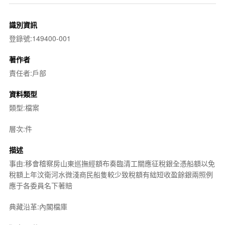
識別資訊
登錄號:149400-001
著作者
責任者:戶部
資料類型
類型:檔案
層次:件
描述
事由:移會稽察房山東巡撫經額布奏臨清工關應征稅銀全憑船額以免
稅額上年汶衛河水微淺商民船隻較少致稅額有絀短收盈餘銀兩照例
應于各委員名下著賠
典藏沿革:內閣檔庫