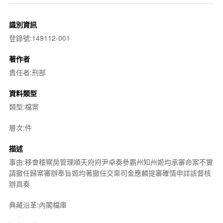
識別資訊
登錄號:149112-001
著作者
責任者:刑部
資料類型
類型:檔案
層次:件
描述
事由:移會稽察房管理順天府府尹卓奏參霸州知州姬均承審命案不實
請撤任歸案審辦奉旨姬均著撤任交臬司金應麟提審確情申詳該督核
辦具奏
典藏沿革:內閣檔庫