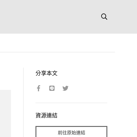
分享本文
資源連結
前往原始連結