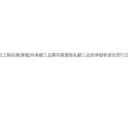
如江蘇巡撫[薩載]所奏顧三品夥同楊寶販私顧三品依律擬斬請旨即行