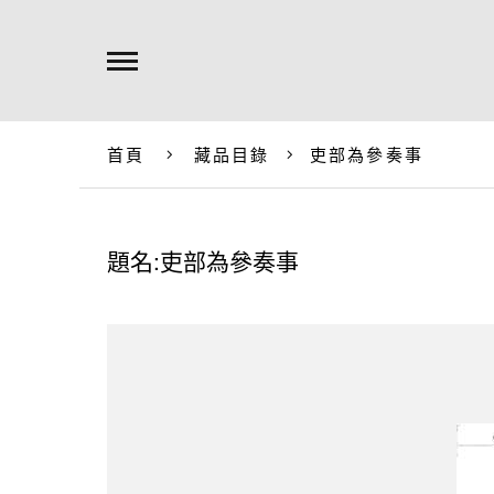
首頁
藏品目錄
吏部為參奏事
題名:吏部為參奏事