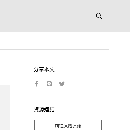
分享本文
資源連結
前往原始連結