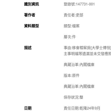
識別資訊
登錄號:147731-001
著作者
責任者:吏部
資料類型
類型:檔案
層次:件
描述
事由:移會稽察房[大學士傅
主事明福等遺漏並未交發應
典藏沿革:內閣檔庫
版本:原件
典藏沿革:內閣檔庫
保存狀況:整
日期
責任日期:乾隆24年9月