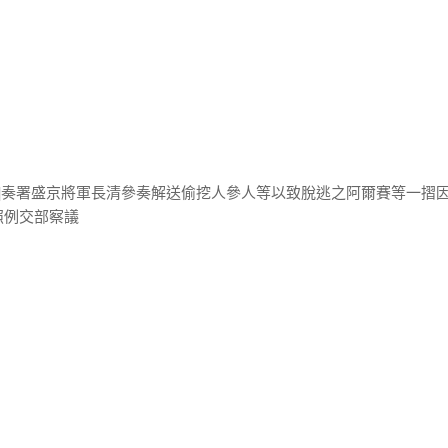
恒]奏署盛京將軍長清參奏解送偷挖人參人等以致脫逃之阿爾賽等一摺
照例交部察議