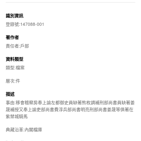
識別資訊
登錄號:147088-001
著作者
責任者:戶部
資料類型
類型:檔案
層次:件
描述
事由:移會稽察房奉上諭左都御史員缺著熊枚調補刑部尚書員缺著姜
晟補授又奉上諭吏部尚書費淳兵部尚書明亮刑部尚書姜晟等俱著在
紫禁城騎馬
典藏沿革:內閣檔庫