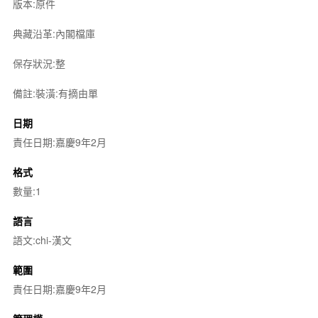
版本:原件
典藏沿革:內閣檔庫
保存狀況:整
備註:裝潢:有摘由單
日期
責任日期:嘉慶9年2月
格式
數量:1
語言
語文:chi-漢文
範圍
責任日期:嘉慶9年2月