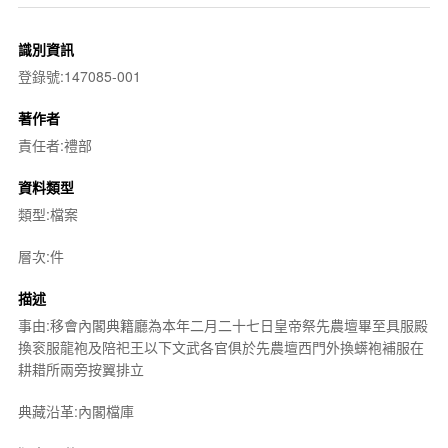
識別資訊
登錄號:147085-001
著作者
責任者:禮部
資料類型
類型:檔案
層次:件
描述
事由:移會內閣典籍廳為本年二月二十七日皇帝祭先農壇畢至具服殿
換衮服龍袍及陪祀王以下文武各官俱於先農壇西門外換蠎袍補服在
耕耤所兩旁按翼排立
典藏沿革:內閣檔庫