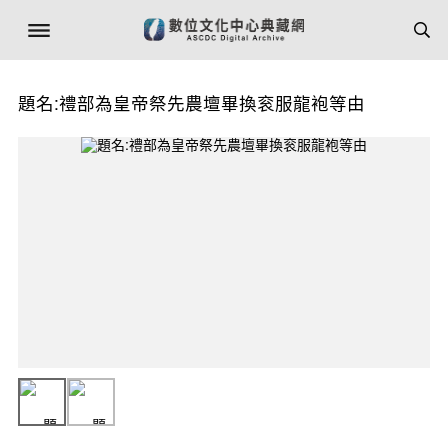
題名:禮部為皇帝祭先農壇畢換衮服龍袍等由