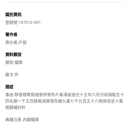
識別資訊
登錄號:147012-001
著作者
責任者:戶部
資料類型
類型:檔案
層次:件
描述
事由:移會稽察房總督伊里布片奏滇省道光十五年六月分收捐監生十
四名銀一千五百餘兩滇庫現存銀九萬七千九百五十六兩俟收足十萬
兩歸補封貯
典藏沿革:內閣檔庫