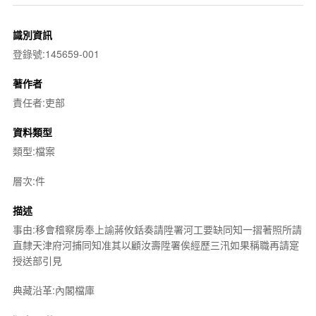
識別資訊
登錄號:145659-001
著作者
責任者:吏部
資料類型
類型:檔案
層次:件
描述
事由:移會稽察房奉上諭蔣攸銛奏請陞署河工要缺同知一摺著照所請
直隸天津府河捕同知准其以顧汝壽陞署俟經歷三汛如果稱職再請寔
授送部引見
典藏沿革:內閣檔庫