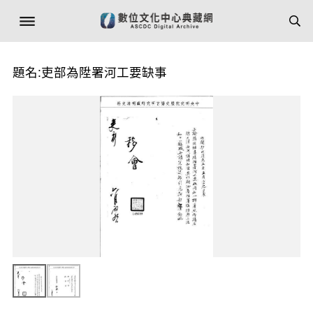
題名:吏部為陞署河工要缺事