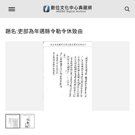
題名:吏部為年邁縣令勒令休致由