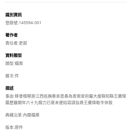
識別資訊
登錄號:145594-001
著作者
責任者:吏部
資料類型
類型:檔案
層次:件
描述
事由:移會稽察房江西巡撫秦承恩奏為查南安府屬大廋縣知縣王賡煒
履歷雖開年六十九精力已衰未便姑容請旨將王賡煒勒令休致
典藏沿革:內閣檔庫
版本:原件