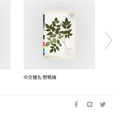
中文種名:野鴨椿