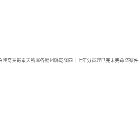
尹伯興奇奏報奉天所屬各廳州縣乾隆四十七年分審理已完未完命盜案件