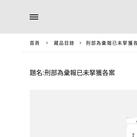
首頁
藏品目錄
刑部為彙報已未拏獲
題名:刑部為彙報已未拏獲各案