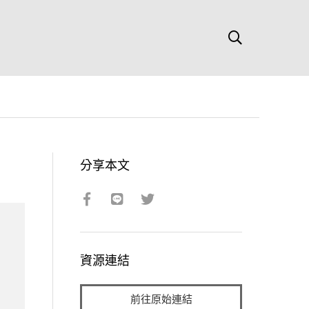
分享本文
資源連結
前往原始連結