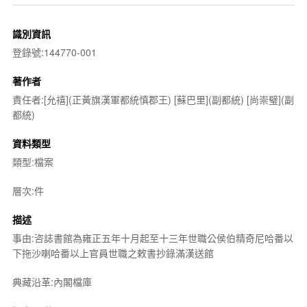
識別資訊
登錄號:144770-001
著作者
責任者:[允禧](正黃旗漢軍都統慎郡王) [蘇巴里](副都統) [尚崇璧](副
都統)
資料類型
類型:檔案
層次:件
描述
事由:咨誌書館為雍正五年十月起至十三年世職公侯伯精奇尼哈番以
下拖沙喇哈番以上官員世職之敕書抄錄滿漢送館
典藏沿革:內閣檔庫