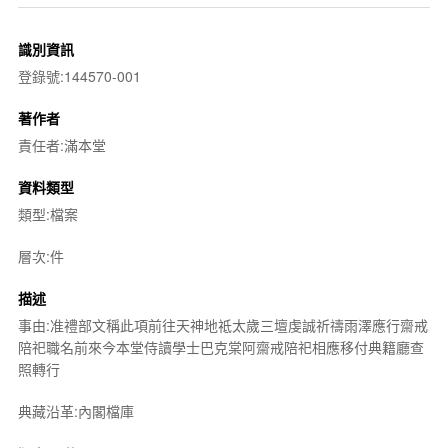
識別資訊
登錄號:144570-001
著作者
責任者:滿本堂
資料類型
類型:檔案
層次:件
描述
事由:准禮部文稱此項前往天神地祗太歲三壇虔誠祈禱雨澤應行齋戒
陪祀職名前來今本堂侍讀學士巴克棠阿齋戒陪祀相應移付典籍廳查
照轉行
典藏沿革:內閣檔庫