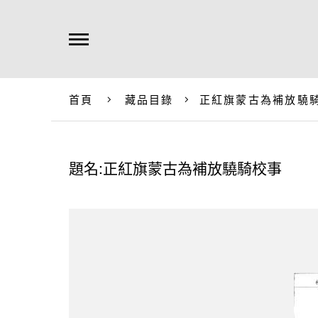
首頁
藏品目錄
正紅旗蒙古為補放驍
題名:正紅旗蒙古為補放驍騎校事