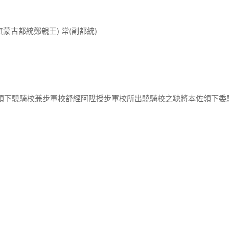
旗蒙古都統鄭親王) 常(副都統)
佐領下驍騎校兼步軍校舒經阿陞授步軍校所出驍騎校之缺將本佐領下委