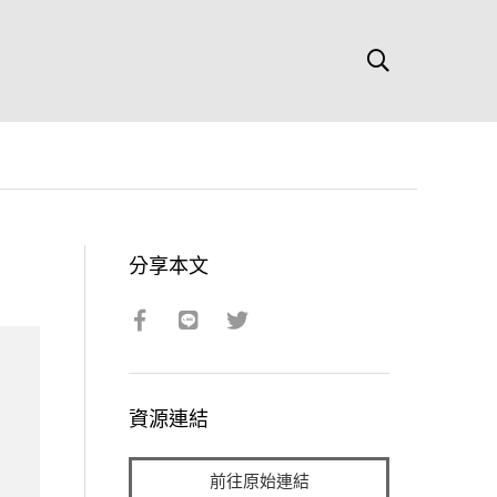
分享本文
資源連結
前往原始連結