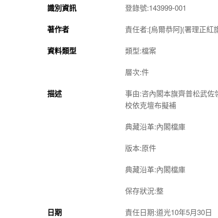
識別資訊
登錄號:143999-001
著作者
責任者:[烏爾恭阿](署理正紅
資料類型
類型:檔案
層次:件
描述
事由:咨內閣本旗齊普松武
校依克壇布擬補
典藏沿革:內閣檔庫
版本:原件
典藏沿革:內閣檔庫
保存狀況:整
日期
責任日期:道光10年5月30日