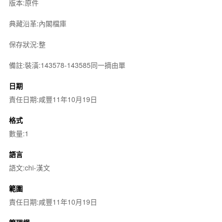
版本:原件
典藏沿革:內閣檔庫
保存狀況:整
備註:裝潢:143578-143585同一摘由單
日期
責任日期:咸豐11年10月19日
格式
數量:1
語言
語文:chi-漢文
範圍
責任日期:咸豐11年10月19日