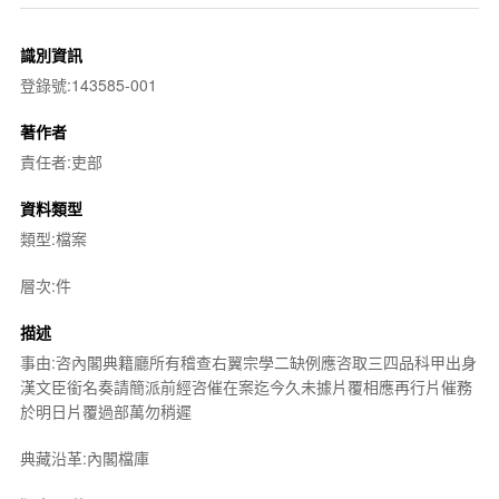
識別資訊
登錄號:143585-001
著作者
責任者:吏部
資料類型
類型:檔案
層次:件
描述
事由:咨內閣典籍廳所有稽查右翼宗學二缺例應咨取三四品科甲出身
漢文臣銜名奏請簡派前經咨催在案迄今久未據片覆相應再行片催務
於明日片覆過部萬勿稍遲
典藏沿革:內閣檔庫