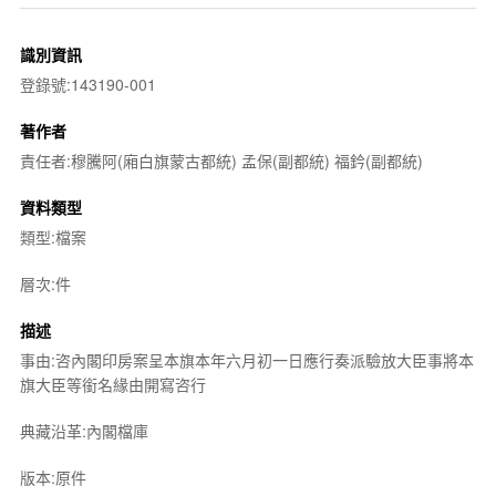
識別資訊
登錄號:143190-001
著作者
責任者:穆騰阿(廂白旗蒙古都統) 孟保(副都統) 福鈐(副都統)
資料類型
類型:檔案
層次:件
描述
事由:咨內閣印房案呈本旗本年六月初一日應行奏派驗放大臣事將本
旗大臣等銜名緣由開寫咨行
典藏沿革:內閣檔庫
版本:原件