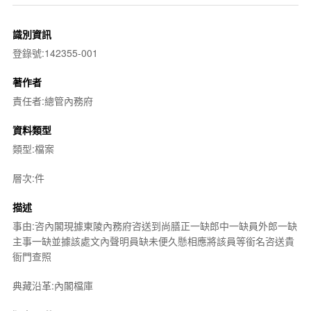
識別資訊
登錄號:142355-001
著作者
責任者:總管內務府
資料類型
類型:檔案
層次:件
描述
事由:咨內閣現據東陵內務府咨送到尚膳正一缺郎中一缺員外郎一缺
主事一缺並據該處文內聲明員缺未便久懸相應將該員等銜名咨送貴
衙門查照
典藏沿革:內閣檔庫