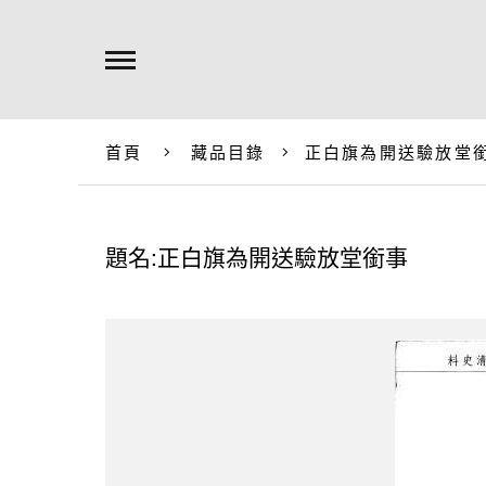
首頁
藏品目錄
正白旗為開送驗放堂
題名:正白旗為開送驗放堂銜事