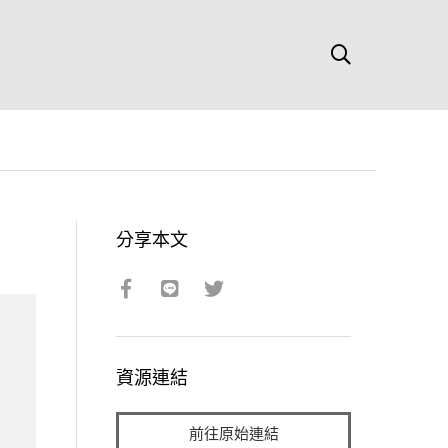
分享本文
資源連結
前往原始連結