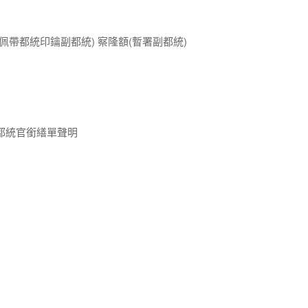
佩帶都統印鑰副都統) 察隆額(暫署副都統)
都統官銜繕單聲明