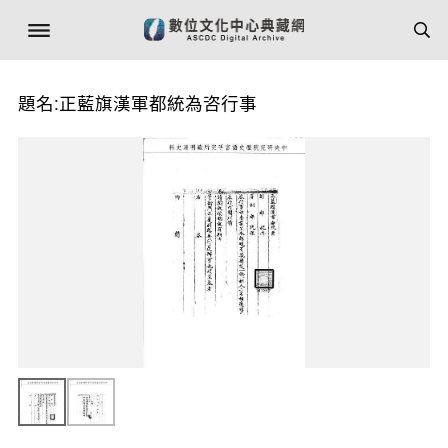
題名:正藍旗漢軍都統為咨行事