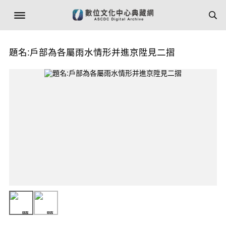
題名:戶部為各屬雨水情形并進京陞見二摺