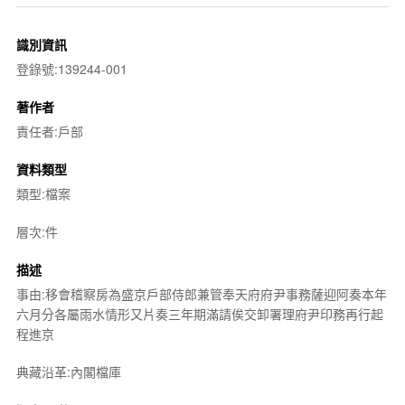
識別資訊
登錄號:139244-001
著作者
責任者:戶部
資料類型
類型:檔案
層次:件
描述
事由:移會稽察房為盛京戶部侍郎兼管奉天府府尹事務薩迎阿奏本年
六月分各屬雨水情形又片奏三年期滿請俟交卸署理府尹印務再行起
程進京
典藏沿革:內閣檔庫