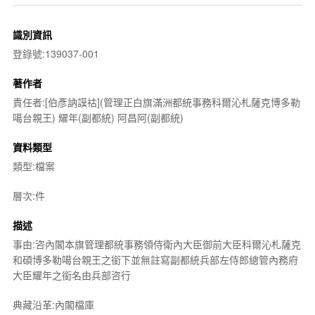
識別資訊
登錄號:139037-001
著作者
責任者:[伯彥訥謨祜](管理正白旗滿洲都統事務科爾沁札薩克博多勒
噶台親王) 耀年(副都統) 阿昌阿(副都統)
資料類型
類型:檔案
層次:件
描述
事由:咨內閣本旗管理都統事務領侍衛內大臣御前大臣科爾沁札薩克
和碩博多勒噶台親王之銜下並無註寫副都統兵部左侍郎總管內務府
大臣耀年之銜名由兵部咨行
典藏沿革:內閣檔庫