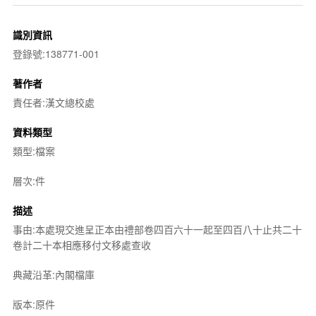
識別資訊
登錄號:138771-001
著作者
責任者:漢文總校處
資料類型
類型:檔案
層次:件
描述
事由:本處現交進呈正本由禮部卷四百六十一起至四百八十止共二十
卷計二十本相應移付文移處查收
典藏沿革:內閣檔庫
版本:原件