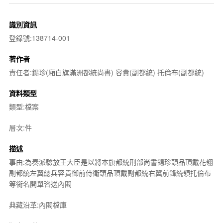
識別資訊
登錄號:138714-001
著作者
責任者:錫珍(廂白旗滿洲都統尚書) 容貴(副都統) 托倫布(副都統)
資料類型
類型:檔案
層次:件
描述
事由:為奏派驗放王大臣是以將本旗都統刑部尚書錫珍頭品頂戴花翎
副都統左翼總兵容貴御前侍衛頭品頂戴副都統右翼前鋒統領托倫布
等銜名開單咨送內閣
典藏沿革:內閣檔庫