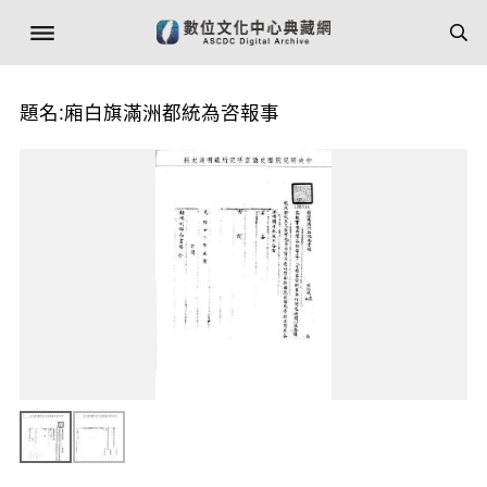
題名:廂白旗滿洲都統為咨報事