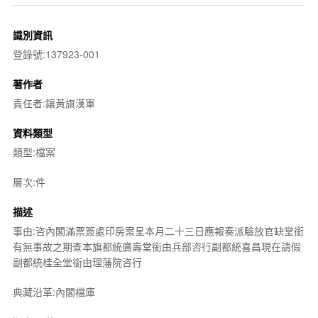
識別資訊
登錄號:137923-001
著作者
責任者:鑲黃旗漢軍
資料類型
類型:檔案
層次:件
描述
事由:咨內閣滿票簽處印房案呈本月二十三日應報奏派驗放官缺堂銜
有無事故之期查本旗都統廣壽堂銜由兵部咨行副都統喜昌現在請假
副都統桂全堂銜由理藩院咨行
典藏沿革:內閣檔庫