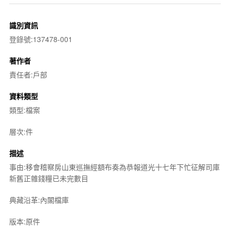
識別資訊
登錄號:137478-001
著作者
責任者:戶部
資料類型
類型:檔案
層次:件
描述
事由:移會稽察房山東巡撫經額布奏為恭報道光十七年下忙征解司庫
新舊正雜錢糧已未完數目
典藏沿革:內閣檔庫
版本:原件