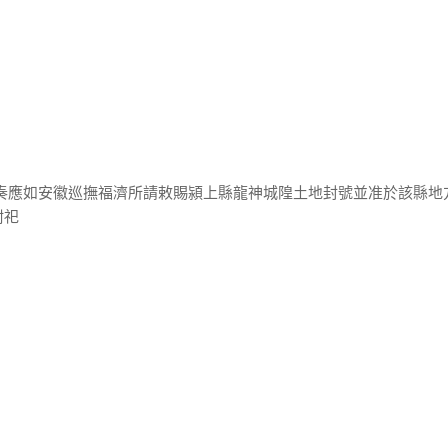
議奏應如安徽巡撫福濟所請敕賜潁上縣龍神城隍土地封號並准於該縣地
附祀