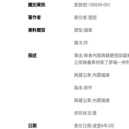
識別資訊
登錄號:136539-001
著作者
責任者:禮部
資料類型
類型:檔案
層次:件
描述
事由:移會內閣典籍廳禮部
立廖維義專祠家丁廖福一併
典藏沿革:內閣檔庫
版本:原件
典藏沿革:內閣檔庫
保存狀況:整
日期
責任日期:咸豐8年3月