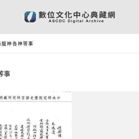
縣龍神各神等事
等事