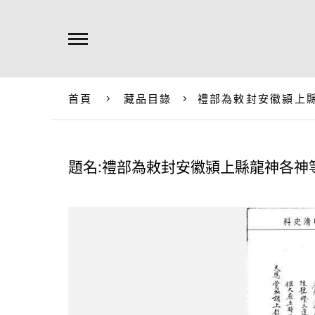
首頁
藏品目錄
禮部為敕封安徽潁上
題名:禮部為敕封安徽潁上縣龍神各神