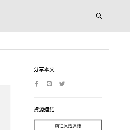
分享本文
資源連結
前往原始連結