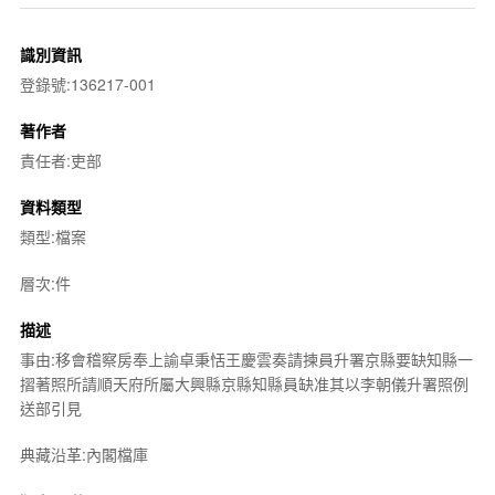
識別資訊
登錄號:136217-001
著作者
責任者:吏部
資料類型
類型:檔案
層次:件
描述
事由:移會稽察房奉上諭卓秉恬王慶雲奏請揀員升署京縣要缺知縣一
摺著照所請順天府所屬大興縣京縣知縣員缺准其以李朝儀升署照例
送部引見
典藏沿革:內閣檔庫