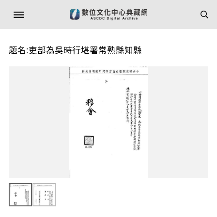
題名:吏部為吳時行堪署常熟縣知縣