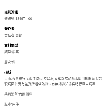
識別資訊
登錄號:134971-001
著作者
責任者:吏部
資料類型
類型:檔案
層次:件
描述
事由:移會稽察房兩江總督[陸建瀛]奏稱署常熟縣事即用知縣黃金韶
現調回省另有差委所遺常熟縣查有無錫縣知縣吳時行堪以調署
典藏沿革:內閣檔庫
版本:原件