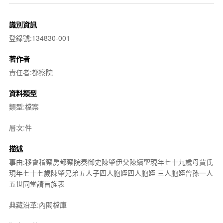
識別資訊
登錄號:134830-001
著作者
責任者:都察院
資料類型
類型:檔案
層次:件
描述
事由:移會稽察房都察院奏御史陳肇伊父陳續聖現年七十九歲母賈氏
現年七十七歲陳肇兄弟五人子四人胞姪四人胞姪 三人胞姪曾孫一人
五世同堂請旨旌表
典藏沿革:內閣檔庫