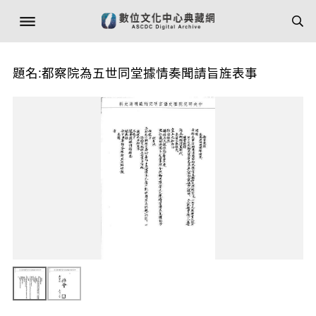
題名:都察院為五世同堂據情奏聞請旨旌表事