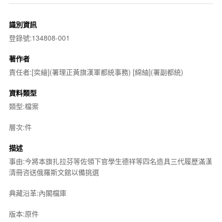
識別資訊
登錄號:134808-001
著作者
責任者:[奕繪](署理正黃旗漢軍都統事務) [綿紬](署副都統)
資料類型
類型:檔案
層次:件
描述
事由:今將本旗扎拉芬等佐領下官學生德祥等四名造具三代履歷滿漢
清冊咨送俄羅斯文館以備挑選
典藏沿革:內閣檔庫
版本:原件