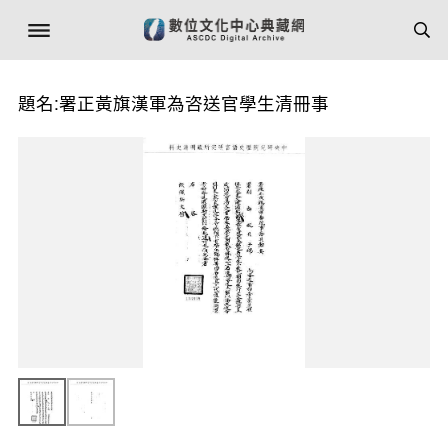
題名:署正黃旗漢軍為咨送官學生清冊事