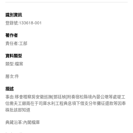
識別資訊
登錄號:133618-001
著作者
責任者:工部
資料類型
類型:檔案
層次:件
描述
事由:移會稽察房安徽巡撫[鄧廷楨]附奏宿松縣境內晏公墩等處堤工
估需夫工銀兩在于司庫水利工程典息項下借支分年攤征還款等因奉
硃批該部知道
典藏沿革:內閣檔庫