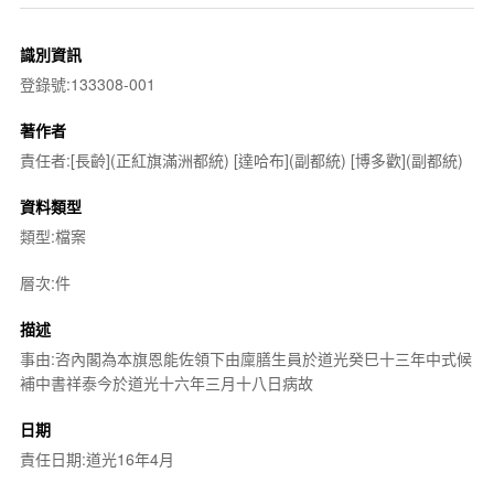
識別資訊
登錄號:133308-001
著作者
責任者:[長齡](正紅旗滿洲都統) [達哈布](副都統) [博多歡](副都統)
資料類型
類型:檔案
層次:件
描述
事由:咨內閣為本旗恩能佐領下由廩膳生員於道光癸巳十三年中式候
補中書祥泰今於道光十六年三月十八日病故
日期
責任日期:道光16年4月