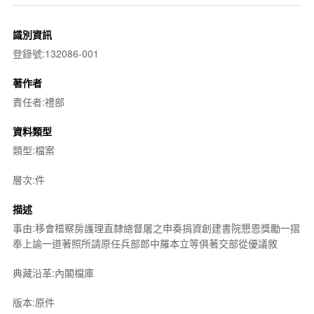
識別資訊
登錄號:132086-001
著作者
責任者:禮部
資料類型
類型:檔案
層次:件
描述
事由:移會稽察房護理直隸總督屠之申奏捐資創建書院懇恩獎勵一摺
奉上諭一道著照所請原任兵部郎中羅本立等俱著交部從優議敘
典藏沿革:內閣檔庫
版本:原件