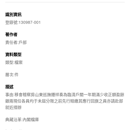
識別資訊
登錄號:130987-001
著作者
責任者:戶部
資料類型
類型:檔案
層次:件
描述
事由:移會稽察房山東巡撫鍾祥奏為臨清戶關一年期滿少收正額盈餘
銀兩現任各員均于未屆分限之前先行賠繳其應行回旗之員亦請赴部
就近措辦
典藏沿革:內閣檔庫